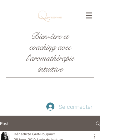
Bien-être et
coaching avec
l'aromathérapie
intuitive
Se connecter
Post
Bénédicte Graf-Poupaux
29 janv. 2019
1 min de lecture