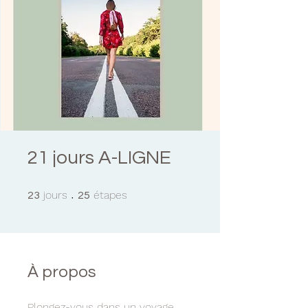
21 jours A-LIGNE
23 jours
25 étapes
jours
étapes
23
25
À propos
Plongez-vous dans un voyage