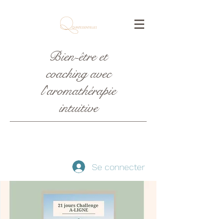
Bien-être et
coaching avec
l'aromathérapie
intuitive
Se connecter