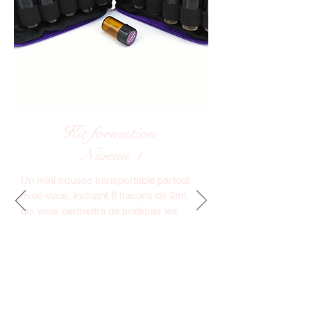
Kit formation
Niveau 1
Un mini trousse transportable partout
avec vous, incluant 6 flacons de 2ml,
qui vous permettra de pratiquer les
méditations olfactives du cours et de la
utiliser tous les jours facilement.
Prix : 35.- francs suisse