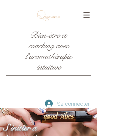
Bien-être et
coaching avec
l'aromathérapie
intuitive
Se connecter
S'initier à