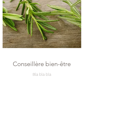
Conseillère bien-être
Bla bla bla
Prendre texte qui a sur le doc envoyé par Béné
le 2 mai
Contact