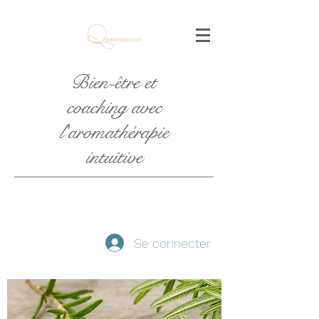
Bien-être et
coaching avec
l'aromathérapie
intuitive
Se connecter