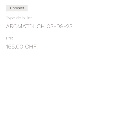
Complet
Type de billet
AROMATOUCH 03-09-23
Prix
165,00 CHF
Complet
Type de billet
ACOMPTE ATT 03-09-23
Plus d'info
Prix
65,00 CHF