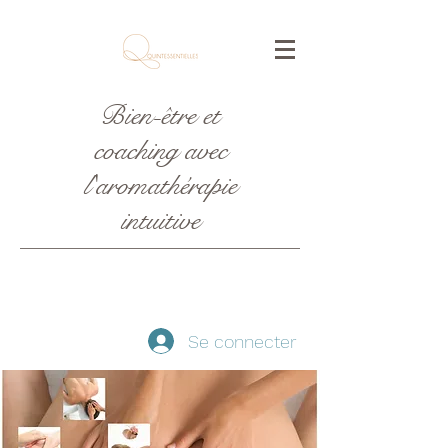
Bien-être et
coaching avec
l'aromathérapie
intuitive
Se connecter