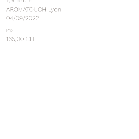
Type de billet
AROMATOUCH Lyon
04/09/2022
Prix
165,00 CHF
Vente expirée
Type de billet
ACOMPTE ATT LYON 04/09/22
Plus d'info
Prix
60,00 CHF