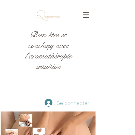
Bien-être et
coaching avec
l'aromathérapie
intuitive
Se connecter