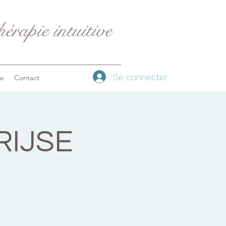
érapie intuitive
Se connecter
ue
Contact
RIJSE