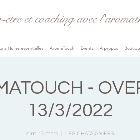
-être et coaching avec l'aromath
ons Huiles essentielles
AromaTouch
Events
À propos
Boutiq
ATOUCH - OVE
13/3/2022
dim. 13 mars
  |  
LES CHATAÎGNIERS