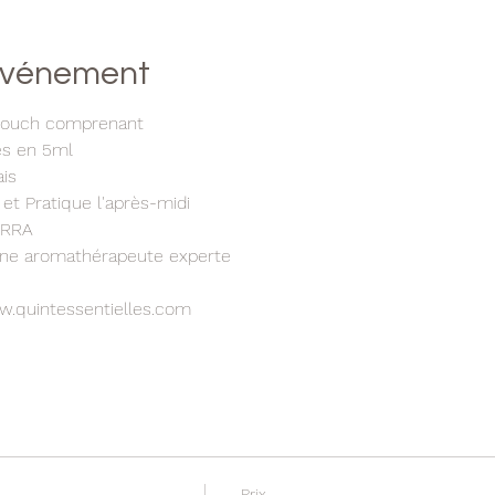
'événement
atouch comprenant
les en 5ml
ais
 et Pratique l'après-midi
TERRA
 une aromathérapeute experte
w.quintessentielles.com
Prix