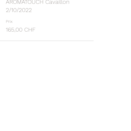
AROMATOUCH Cavaillon
2/10/2022
Prix
165,00 CHF
Vente expirée
Type de billet
ACOMPTE ATT Cavaillon
2/10/22
Plus d'info
Prix
60,00 CHF