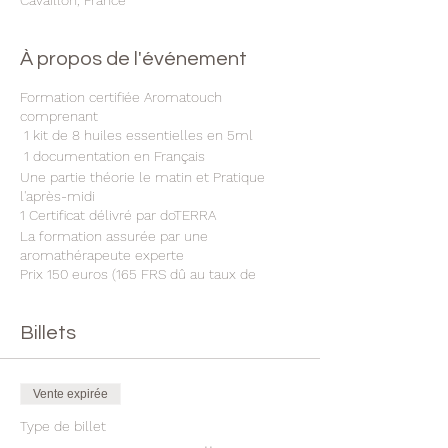
Cavaillon, France
À propos de l'événement
Formation certifiée Aromatouch
comprenant
1 kit de 8 huiles essentielles en 5ml
1 documentation en Français
Une partie théorie le matin et Pratique
l'après-midi
1 Certificat délivré par doTERRA
La formation assurée par une
aromathérapeute experte
Prix 150 euros (165 FRS dû au taux de
change et frais bancaires)
Plus d'informations sur
www.quintessentielles.com
Billets
Vente expirée
Type de billet