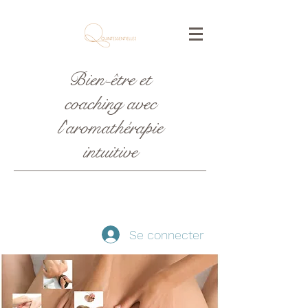
Bien-être et
coaching avec
l'aromathérapie
intuitive
Se connecter