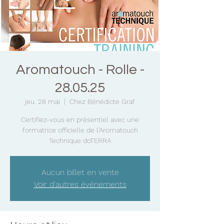
Aromatouch - Rolle -
28.05.25
jeu. 28 mai
  |  
Chez Bénédicte Graf
Certifiez-vous en présentiel avec une
formatrice officielle de l'Aromatouch
Technique doTERRA
Aucun billet en vente
Voir d'autres événements