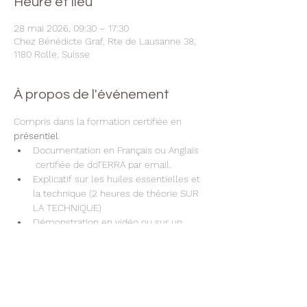
Heure et lieu
28 mai 2026, 09:30 – 17:30
Chez Bénédicte Graf, Rte de Lausanne 38,
1180 Rolle, Suisse
À propos de l'événement
Compris dans la formation certifiée en 
présentiel
Documentation en Français ou Anglais 
 certifiée de doTERRA par email.
Explicatif sur les huiles essentielles et 
la technique (2 heures de théorie SUR 
LA TECHNIQUE)
Démonstration en vidéo ou sur un 
modèle
Echange de la technique avec un.e 
participant.e (Vous pratiquez et vous 
recevrez le soin Aromatouch)
Un certificat de dōTERRA par e-mail