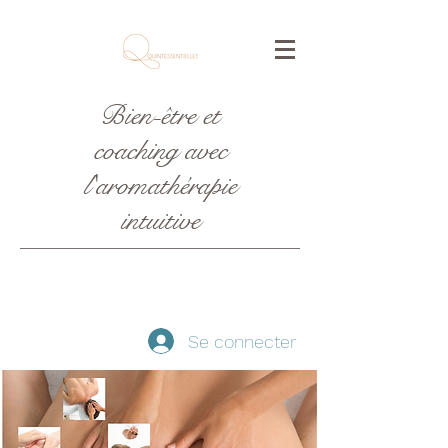
Bien-être et
coaching avec
l'aromathérapie
intuitive
Se connecter