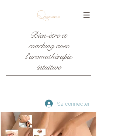
Bien-être et
coaching avec
l'aromathérapie
intuitive
Se connecter