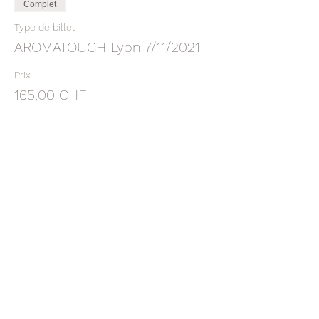
Complet
Type de billet
AROMATOUCH Lyon 7/11/2021
Prix
165,00 CHF
Complet
Type de billet
ACCOMPTE ATT Lyon 7/11/2021
Plus d'info
Prix
60,00 CHF
Cet événement est complet