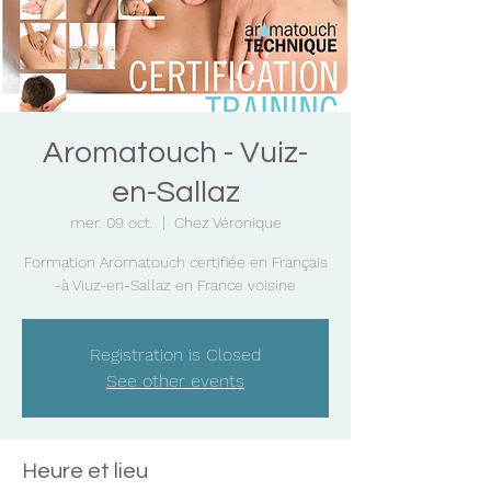
Aromatouch - Vuiz-
en-Sallaz
mer. 09 oct.
  |  
Chez Véronique
Formation Aromatouch certifiée en Français
-à Viuz-en-Sallaz en France voisine
Registration is Closed
See other events
Heure et lieu