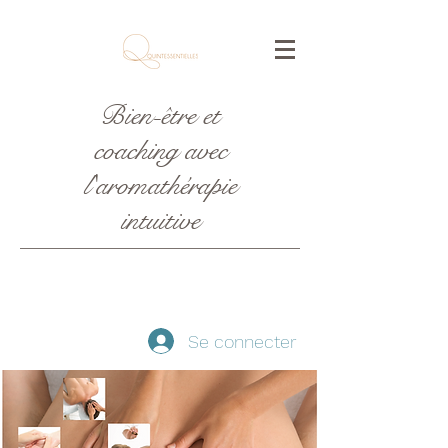
Bien-être et
coaching avec
l'aromathérapie
intuitive
Se connecter