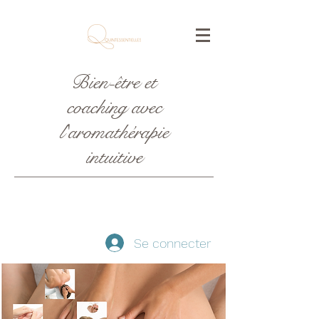
Bien-être et
coaching avec
l'aromathérapie
intuitive
Se connecter