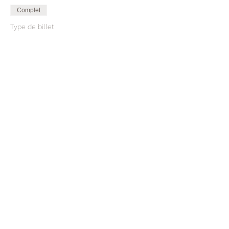
Complet
Type de billet
Formation Aromatouch
5/07/2021
Plus d'info
Prix
150,00 €
Cet événement est complet
Partager cet événement