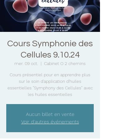
Cours Symphonie des
Cellules 9.10.24
mer. 09 oct.
  |  
Cabinet O 2 chemins
Cours présentiel pour en apprendre plus
sur le soin d'application d'huiles
essentielles "Symphony des Cellules" avec
les huiles essentielles
Aucun billet en vente
Voir d'autres événements