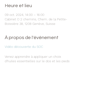
Heure et lieu
09 oct. 2024, 14:00 – 16:00
Cabinet O 2 chemins, Chem. de la Petite-
Boissière 38, 1208 Genève, Suisse
À propos de l'événement
Vidéo découverte du SOC
Venez apprendre à appliquer un choix
d'huiles essentielles sur le dos et les pieds
avec divers protocoles (21 en tout).
Ceci est un cours d'initiation et ne remplace
pas la formation officielle de Boyd Truman.
Si vous avez découvert et aimé la
technique Aromatouch et souhaitez aller
plus loin, ce cours est fait pour vous.
Je fourni les huiles essentielles et vous
recevrez et donnerez un protocole de votre
choix.