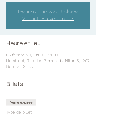
Les inscriptions sont closes
Voir autres événements
Heure et lieu
06 févr. 2020, 19:00 – 21:00
Herstreet, Rue des Pierres-du-Niton 6, 1207
Genève, Suisse
Billets
Vente expirée
Type de billet
Découverte Huiles essentielles
Plus d'info