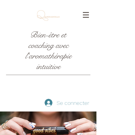
Bien-être et
coaching avec
l'aromathérapie
intuitive
Se connecter