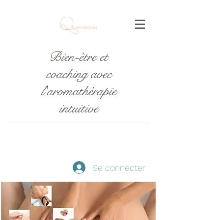
Bien-être et
coaching avec
l'aromathérapie
intuitive
Se connecter