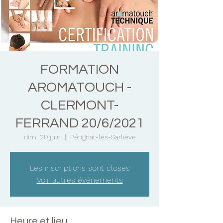
FORMATION
AROMATOUCH -
CLERMONT-
FERRAND 20/6/2021
dim. 20 juin
  |  
Pérignat-lès-Sarliève
Les inscriptions sont closes
Voir autres événements
Heure et lieu