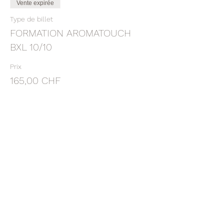
Vente expirée
Type de billet
FORMATION AROMATOUCH
BXL 10/10
Prix
165,00 CHF
Vente expirée
Type de billet
ACOMPTE ATT BXL 10/10/21
Plus d'info
Prix
60,00 CHF