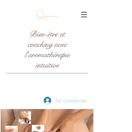
Bien-être et
coaching avec
l'aromathérapie
intuitive
Se connecter