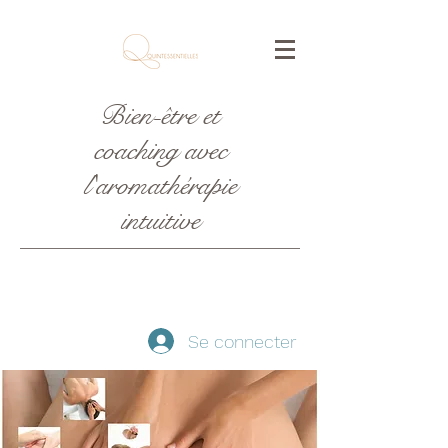
Bien-être et
coaching avec
l'aromathérapie
intuitive
Se connecter