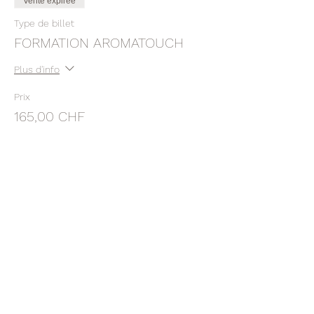
Vente expirée
Type de billet
FORMATION AROMATOUCH
Plus d'info
Prix
165,00 CHF
Vente expirée
Type de billet
ACCOMPTE ATT TENCE
11/09/021
Plus d'info
Prix
60,00 CHF