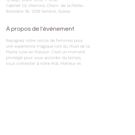
Cabinet O2 chemins, Chem. de la Petite-
Boissière 38, 1208 Genève, Suisse
À propos de l'événement
Rejoignez notre cercle de femmes pour
une expérience magique lors du rituel de la
Pleine lune en Poisson. C'est un moment
privilégié pour vous accorder du temps,
vous connecter à votre état intérieur et
faire le point sur votre vie. Pendant deux
heures, nous utiliserons des huiles
essentielles pour créer une ambiance
apaisante, pratiquerons la méditation pour
calmer l'esprit, ferons du journaling pour
explorer nos pensées les plus profondes et
partagerons nos expériences dans un
espace chaleureux et bienveillant.
Rejoignez-nous pour vous faire du bien et
vous ressourcer.
Partager cet événement