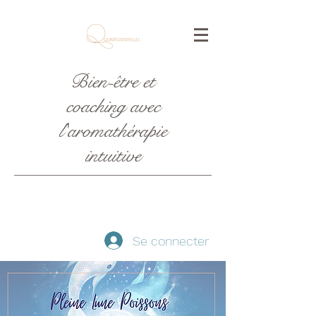
Bien-être et
coaching avec
l'aromathérapie
intuitive
Se connecter