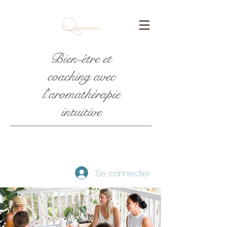
Bien-être et
coaching avec
l'aromathérapie
intuitive
Se connecter