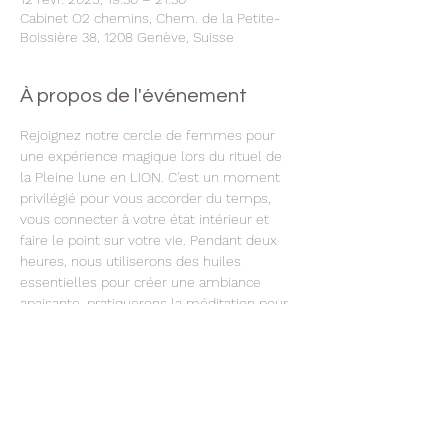
Cabinet O2 chemins, Chem. de la Petite-
Boissière 38, 1208 Genève, Suisse
À propos de l'événement
Rejoignez notre cercle de femmes pour 
une expérience magique lors du rituel de 
la Pleine lune en LION. C'est un moment 
privilégié pour vous accorder du temps, 
vous connecter à votre état intérieur et 
faire le point sur votre vie. Pendant deux 
heures, nous utiliserons des huiles 
essentielles pour créer une ambiance 
apaisante, pratiquerons la méditation pour 
calmer l'esprit, ferons du journaling pour 
explorer nos pensées les plus profondes 
et partagerons nos expériences dans un 
espace chaleureux et bienveillant. 
Rejoignez-nous pour vous faire du bien et 
vous ressourcer.