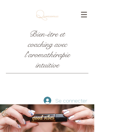
Bien-être et
coaching avec
l'aromathérapie
intuitive
Se connecter