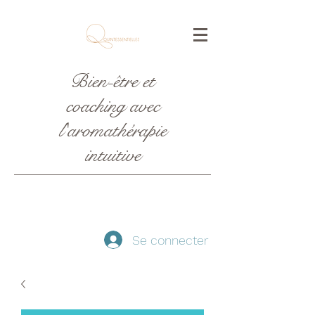
Bien-être et
coaching avec
l'aromathérapie
intuitive
Se connecter