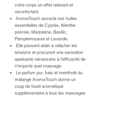
votre corps un effet relaxant et
réconfortant.
AromaTouch associe nos huiles
essentielles de Cyprès, Menthe
poivrée, Marjolaine, Basilic,
Pamplemousse et Lavande.
Elle peuvent aider à relâcher les
tensions et procurent une sensation
apaisante nécessaire à l'efficacité de
n'importe quel massage.
Le parfum pur, frais et mentholé du
mélange AromaTouch donne un
coup de fouet aromatique
supplémentaire à tous les massages
AromaTouch dans lesquels il est
utilisée.
Le mélange AromaTouch peut
également être utilisée avec la
technique AromaTouch pour les