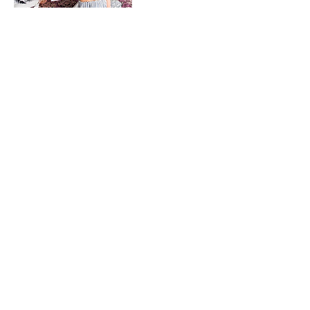
Politique d'annulation
Cette formation n'est pas remboursable.
Coordonnées
+ 41.79.458.63.63
bg.quintessentielles@gmail.com
, , CHE
Quintessentielles