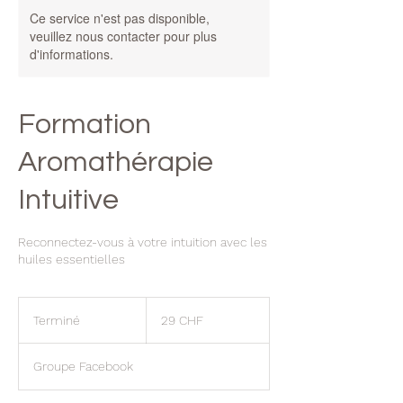
Ce service n'est pas disponible,
veuillez nous contacter pour plus
d'informations.
Formation
Aromathérapie
Intuitive
Reconnectez-vous à votre intuition avec les
huiles essentielles
29
francs
Terminé
T
29 CHF
suisses
e
r
Groupe Facebook
m
i