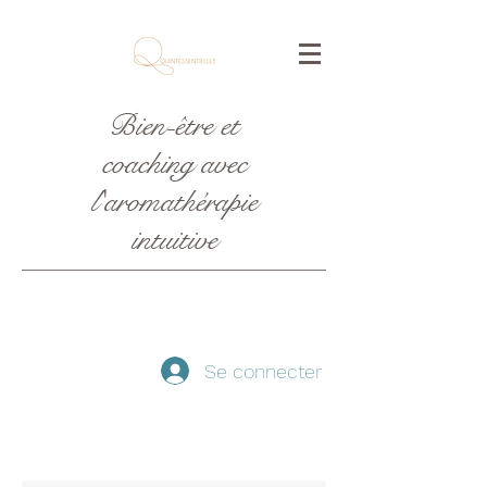
Bien-être et
coaching avec
l'aromathérapie
intuitive
Se connecter