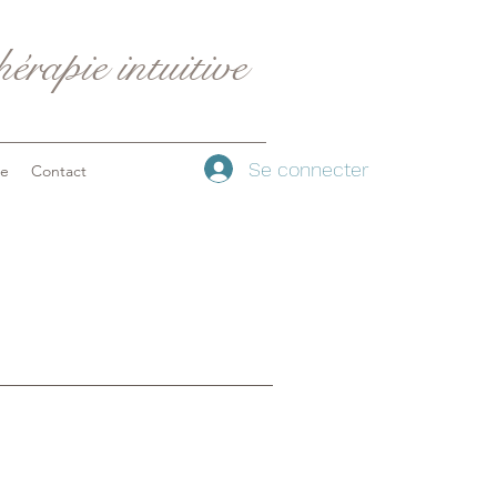
érapie intuitive
Se connecter
ue
Contact