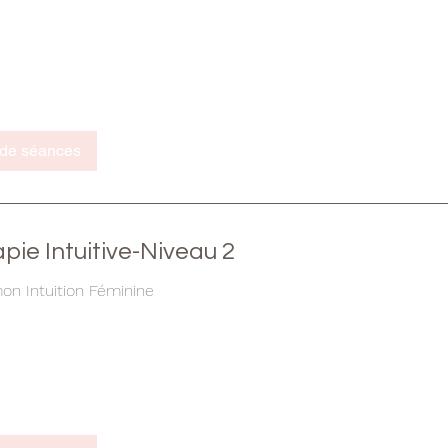
 de séances
ie Intuitive-Niveau 2
on Intuition Féminine