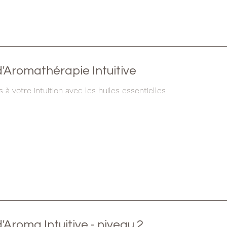
'Aromathérapie Intuitive
à votre intuition avec les huiles essentielles
'Aroma Intuitive - niveau 2