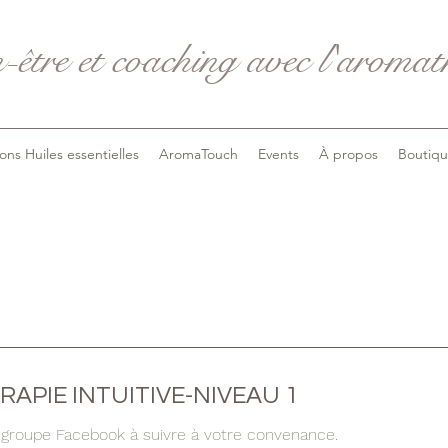
-être et coaching avec l'aromath
ons Huiles essentielles
AromaTouch
Events
À propos
Boutiq
APIE INTUITIVE-NIVEAU 1
 groupe Facebook à suivre à votre convenance.