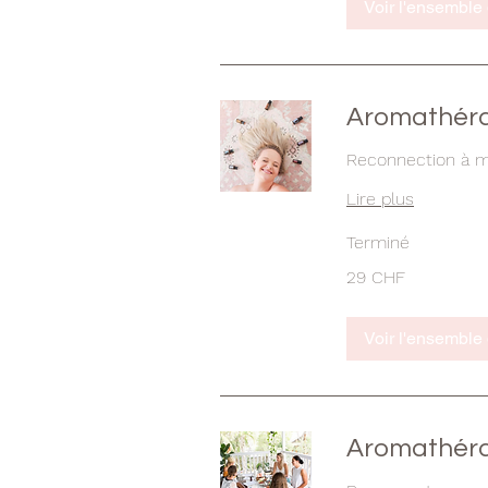
Voir l'ensemble
Aromathérap
Reconnection à m
Lire plus
Terminé
29
29 CHF
francs
suisses
Voir l'ensemble
Aromathérap