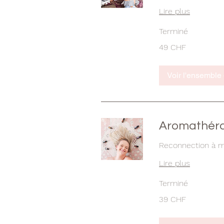
Lire plus
Terminé
49
49 CHF
francs
suisses
Voir l'ensemble
Aromathérap
Reconnection à m
Lire plus
Terminé
39
39 CHF
francs
suisses