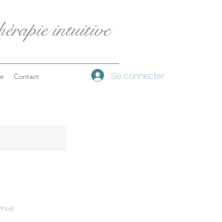
érapie intuitive
Se connecter
ue
Contact
rivé