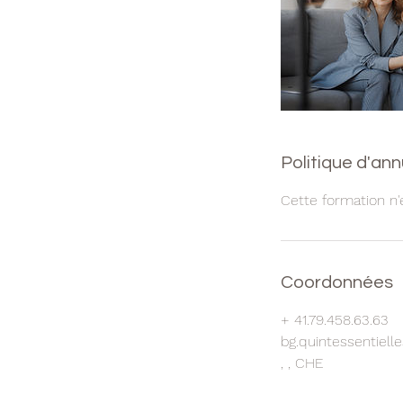
Politique d'ann
Cette formation n'
Coordonnées
+ 41.79.458.63.63
bg.quintessentiel
, , CHE