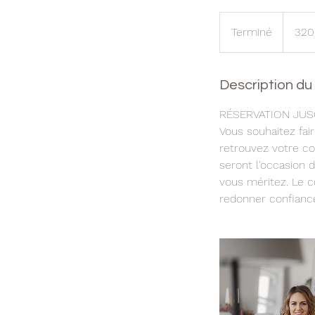
320
francs
Terminé
T
320
suisses
e
r
m
Description du
i
RÉSERVATION JUS
n
Vous souhaitez fair
é
retrouvez votre c
seront l'occasion d
vous méritez. Le c
redonner confiance