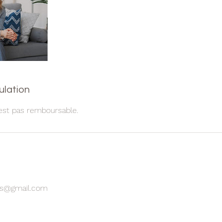
ulation
est pas remboursable.
les@gmail.com