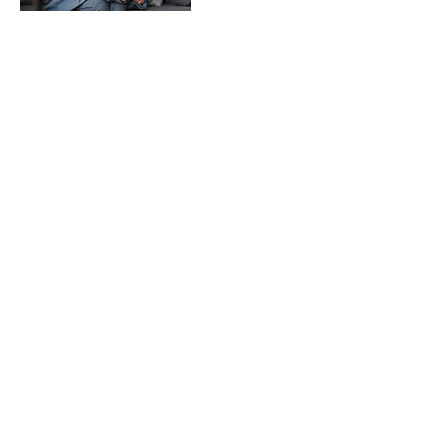
Politique d'annulation
Cette formation n'est pas remboursable.
Coordonnées
+ 41.79.458.63.63
bg.quintessentielles@gmail.com
, , CHE
Quintessentielles