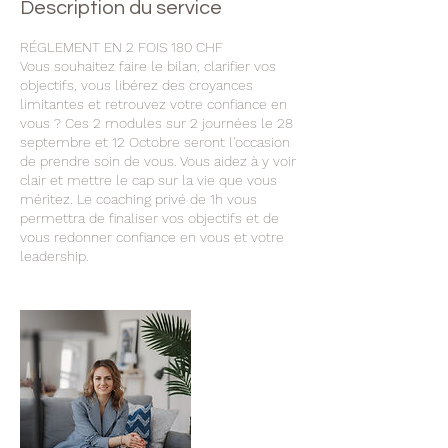
Description du service
RÉGLEMENT EN 2 FOIS 180 CHF
Vous souhaitez faire le bilan, clarifier vos
objectifs, vous libérez des croyances
limitantes et retrouvez votre confiance en
vous ? Ces 2 modules sur 2 journées le 28
septembre et 12 Octobre seront l'occasion
de prendre soin de vous. Vous aidez à y voir
clair et mettre le cap sur la vie que vous
méritez. Le coaching privé de 1h vous
permettra de finaliser vos objectifs et de
vous redonner confiance en vous et votre
leadership.