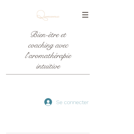
Bien-être et
coaching avec
l'aromathérapie
intuitive
Se connecter