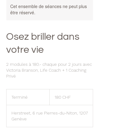
Cet ensemble de séances ne peut plus
être réservé.
Osez briller dans
votre vie
2 modules à 180.- chaque pour 2 jours avec
Victoria Branson, Life Coach + 1 Coaching
Privé
180
francs
Terminé
T
180 CHF
suisses
e
r
Herstreet, 6 rue Pierres-du-Niton, 1207
m
Genève
i
n
é